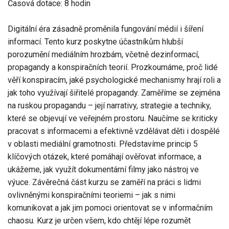
Časová dotace: 8 hodin
Digitální éra zásadně proměnila fungování médií i šíření
informací. Tento kurz poskytne účastníkům hlubší
porozumění mediálním hrozbám, včetně dezinformací,
propagandy a konspiračních teorií. Prozkoumáme, proč lidé
věří konspiracím, jaké psychologické mechanismy hrají roli a
jak toho využívají šiřitelé propagandy. Zaměříme se zejména
na ruskou propagandu – její narrativy, strategie a techniky,
které se objevují ve veřejném prostoru. Naučíme se kriticky
pracovat s informacemi a efektivně vzdělávat děti i dospělé
v oblasti mediální gramotnosti. Představíme princip 5
klíčových otázek, které pomáhají ověřovat informace, a
ukážeme, jak využít dokumentární filmy jako nástroj ve
výuce. Závěrečná část kurzu se zaměří na práci s lidmi
ovlivněnými konspiračními teoriemi – jak s nimi
komunikovat a jak jim pomoci orientovat se v informačním
chaosu. Kurz je určen všem, kdo chtějí lépe rozumět