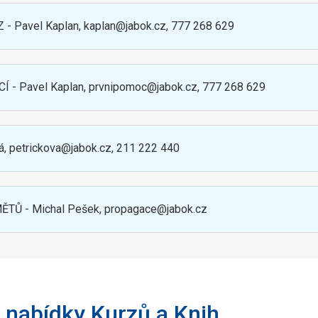
Pavel Kaplan, kaplan@jabok.cz, 777 268 629
 Pavel Kaplan, prvnipomoc@jabok.cz, 777 268 629
, petrickova@jabok.cz, 211 222 440
 - Michal Pešek, propagace@jabok.cz
 nabídky Kurzů a Knih