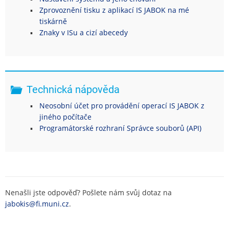
Zprovoznění tisku z aplikací IS JABOK na mé
tiskárně
Znaky v ISu a cizí abecedy
Technická nápověda
Neosobní účet pro provádění operací IS JABOK z
jiného počítače
Programátorské rozhraní Správce souborů (API)
Nenašli jste odpověď? Pošlete nám svůj dotaz na
jabokis@fi.muni.cz
.