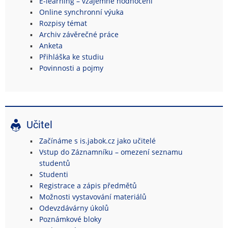
E-learning – vzájemné hodnocení
Online synchronní výuka
Rozpisy témat
Archiv závěrečné práce
Anketa
Přihláška ke studiu
Povinnosti a pojmy
Učitel
Začínáme s is.jabok.cz jako učitelé
Vstup do Záznamníku – omezení seznamu
studentů
Studenti
Registrace a zápis předmětů
Možnosti vystavování materiálů
Odevzdávárny úkolů
Poznámkové bloky