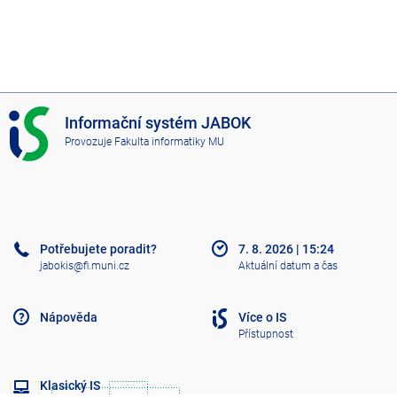
I
Informační systém JABOK
S
Provozuje
Fakulta informatiky MU
J
A
B
O
K
Potřebujete poradit?
7. 8. 2026
|
15:24
jabokis@fi.muni.cz
Aktuální datum a čas
Nápověda
Více o IS
Přístupnost
Klasický IS