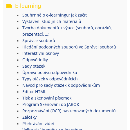
E-learning
Souhrnně o e-learningu; jak začít
Vystavení studijních materiálů
Tvorba dokumentů k výuce (souborů, obrázků,
prezentací, …)
Správce souborů
Hledání podobných souborů ve Správci souborů
Interaktivní osnovy
Odpovědníky
Sady otázek
Úprava popisu odpovědníku
Typy otázek v odpovědnících
Návod pro sady otázek k odpovědníkům
Editor HTML
Tisk a skenování písemek
Program Skenování do JABOK
Rozpoznávání (OCR) naskenovaných dokumentů
Záložky
Přehrávání videí
Volba cizí identity v e-learningu