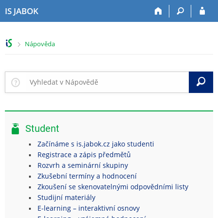
P
P
P
P
IS JABOK
ř
ř
ř
ř
e
e
e
e
s
s
s
s
>
Nápověda
k
k
k
k
o
o
o
o
č
č
č
č
i
i
i
i
V
t
t
t
t
n
n
n
n
a
a
a
a
h
h
o
p
Student
o
l
b
a
r
a
s
t
Začínáme s is.jabok.cz jako studenti
n
v
a
i
Registrace a zápis předmětů
í
i
h
č
Rozvrh a seminární skupiny
l
č
k
Zkušební termíny a hodnocení
i
k
u
Zkoušení se skenovatelnými odpovědními listy
š
u
Studijní materiály
t
E-learning – interaktivní osnovy
u