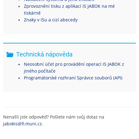
Zprovoznění tisku z aplikací IS JABOK na mé
tiskárně
Znaky v ISu a cizí abecedy
Technická nápověda
Neosobní účet pro provádění operací IS JABOK z
jiného počítače
Programátorské rozhraní Správce souborů (API)
Nenašli jste odpověď? Pošlete nám svůj dotaz na
jabokis@fi.muni.cz
.