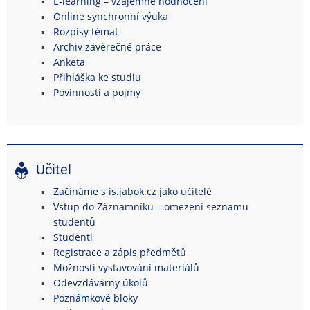
E-learning – vzájemné hodnocení
Online synchronní výuka
Rozpisy témat
Archiv závěrečné práce
Anketa
Přihláška ke studiu
Povinnosti a pojmy
Učitel
Začínáme s is.jabok.cz jako učitelé
Vstup do Záznamníku – omezení seznamu
studentů
Studenti
Registrace a zápis předmětů
Možnosti vystavování materiálů
Odevzdávárny úkolů
Poznámkové bloky