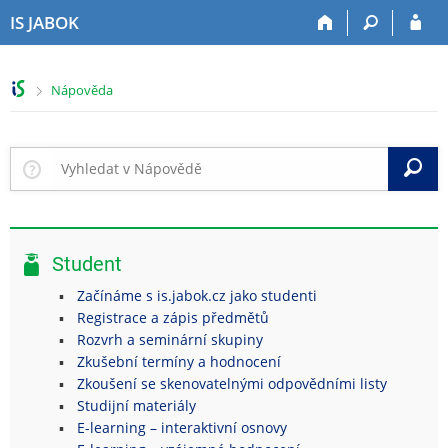
P
P
P
P
IS JABOK
ř
ř
ř
ř
e
e
e
e
s
s
s
s
>
Nápověda
k
k
k
k
o
o
o
o
č
č
č
č
i
i
i
i
V
t
t
t
t
n
n
n
n
a
a
a
a
h
h
o
p
Student
o
l
b
a
r
a
s
t
Začínáme s is.jabok.cz jako studenti
n
v
a
i
Registrace a zápis předmětů
í
i
h
č
Rozvrh a seminární skupiny
l
č
k
Zkušební termíny a hodnocení
i
k
u
Zkoušení se skenovatelnými odpovědními listy
š
u
Studijní materiály
t
E-learning – interaktivní osnovy
u