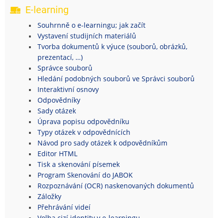
E-learning
Souhrnně o e-learningu; jak začít
Vystavení studijních materiálů
Tvorba dokumentů k výuce (souborů, obrázků,
prezentací, …)
Správce souborů
Hledání podobných souborů ve Správci souborů
Interaktivní osnovy
Odpovědníky
Sady otázek
Úprava popisu odpovědníku
Typy otázek v odpovědnících
Návod pro sady otázek k odpovědníkům
Editor HTML
Tisk a skenování písemek
Program Skenování do JABOK
Rozpoznávání (OCR) naskenovaných dokumentů
Záložky
Přehrávání videí
Volba cizí identity v e-learningu