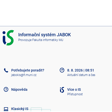
I
Informační systém JABOK
S
Provozuje
Fakulta informatiky MU
J
A
B
O
K
Potřebujete poradit?
8. 8. 2026
|
08:51
jabokis@fi.muni.cz
Aktuální datum a čas
Nápověda
Více o IS
Přístupnost
Klasický IS