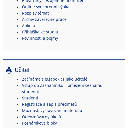
E-learning – vzájemné hodnocení
Online synchronní výuka
Rozpisy témat
Archiv závěrečné práce
Anketa
Přihláška ke studiu
Povinnosti a pojmy
Učitel
Začínáme s is.jabok.cz jako učitelé
Vstup do Záznamníku – omezení seznamu
studentů
Studenti
Registrace a zápis předmětů
Možnosti vystavování materiálů
Odevzdávárny úkolů
Poznámkové bloky