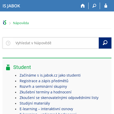
P
P
P
P
IS JABOK
ř
ř
ř
ř
e
e
e
e
s
s
s
s
>
Nápověda
k
k
k
k
o
o
o
o
č
č
č
č
i
i
i
i
V
t
t
t
t
n
n
n
n
a
a
a
a
h
h
o
p
Student
o
l
b
a
r
a
s
t
Začínáme s is.jabok.cz jako studenti
n
v
a
i
Registrace a zápis předmětů
í
i
h
č
Rozvrh a seminární skupiny
l
č
k
Zkušební termíny a hodnocení
i
k
u
Zkoušení se skenovatelnými odpovědními listy
š
u
Studijní materiály
t
E-learning – interaktivní osnovy
u