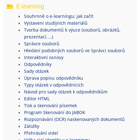
E-learning
Souhrnně o e-learningu; jak začít
Vystavení studijních materiálů
Tvorba dokumentů k výuce (souborů, obrázků,
prezentací, …)
Správce souborů
Hledání podobných souborů ve Správci souborů
Interaktivní osnovy
Odpovědníky
Sady otázek
Úprava popisu odpovědníku
Typy otázek v odpovědnících
Návod pro sady otázek k odpovědníkům
Editor HTML
Tisk a skenování písemek
Program Skenování do JABOK
Rozpoznávání (OCR) naskenovaných dokumentů
Záložky
Přehrávání videí
Volba cizí identity v e-learningu