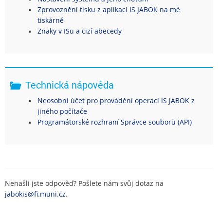
Zprovoznění tisku z aplikací IS JABOK na mé
tiskárně
Znaky v ISu a cizí abecedy
Technická nápověda
Neosobní účet pro provádění operací IS JABOK z
jiného počítače
Programátorské rozhraní Správce souborů (API)
Nenašli jste odpověď? Pošlete nám svůj dotaz na
jabokis@fi.muni.cz
.