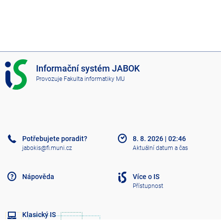
I
Informační systém JABOK
S
Provozuje
Fakulta informatiky MU
J
A
B
O
K
Potřebujete poradit?
8. 8. 2026
|
02:46
jabokis@fi.muni.cz
Aktuální datum a čas
Nápověda
Více o IS
Přístupnost
Klasický IS