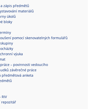
 a zápis předmětů
ystavování materiálů
rny úkolů
é bloky
termíny
koušení pomocí skenovatelných formulářů
 skupiny
docházky
chronní výuka
mat
práce – povinnosti vedoucího
sudků závěrečné práce
á předmětová anketa
ředmětů
– RIV
 repozitář