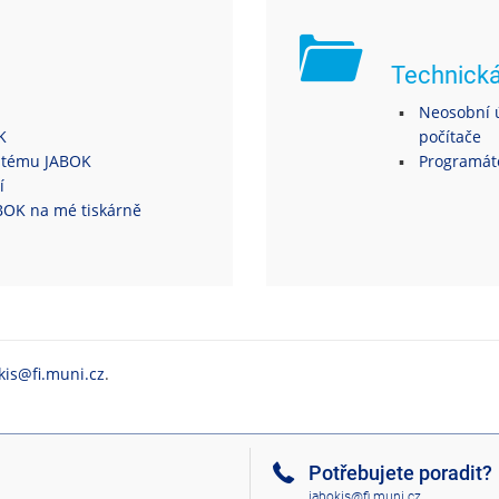
Technick
Neosobní ú
K
počítače
ystému JABOK
Programáto
í
ABOK na mé tiskárně
kis@fi.muni.cz
.
Potřebujete poradit?
jabokis@fi.muni.cz