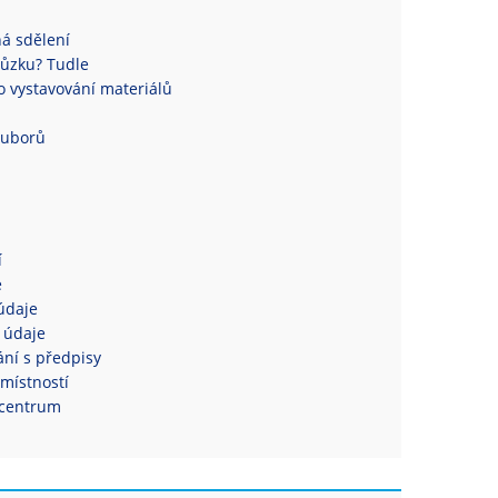
á sdělení
ůzku? Tudle
 vystavování materiálů
ouborů
í
e
údaje
 údaje
ní s předpisy
místností
centrum