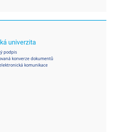
ká univerzita
ký podpis
ovaná konverze dokumentů
elektronická komunikace