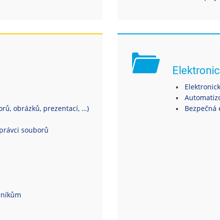
Elektronic
Elektronic
Automatiz
ů, obrázků, prezentací, …)
Bezpečná 
právci souborů
dníkům