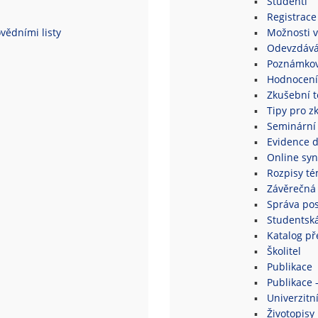
Studenti
Registrace
vědními listy
Možnosti v
Odevzdává
Poznámkov
Hodnocení
Zkušební 
Tipy pro z
Seminární
Evidence 
Online syn
Rozpisy té
Závěrečná 
Správa po
Studentsk
Katalog p
Školitel
Publikace
Publikace 
Univerzitní
Životopisy