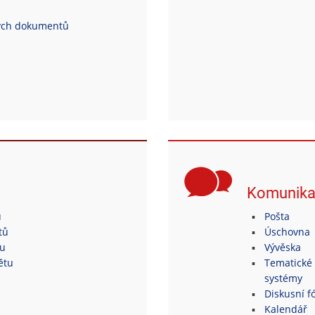
ých dokumentů
Komunik
ů
Pošta
tů
Úschovna
tu
Vývěska
ětu
Tematické 
systémy
Diskusní fó
Kalendář