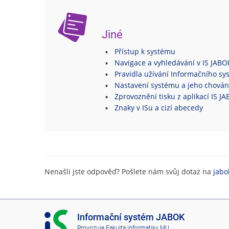
Jiné
Přístup k systému
Navigace a vyhledávání v IS JABO
Pravidla užívání Informačního s
Nastavení systému a jeho chován
Zprovoznění tisku z aplikací IS J
Znaky v ISu a cizí abecedy
Nenašli jste odpověď? Pošlete nám svůj dotaz na
jabo
I
Informační systém JABOK
S
Provozuje
Fakulta informatiky MU