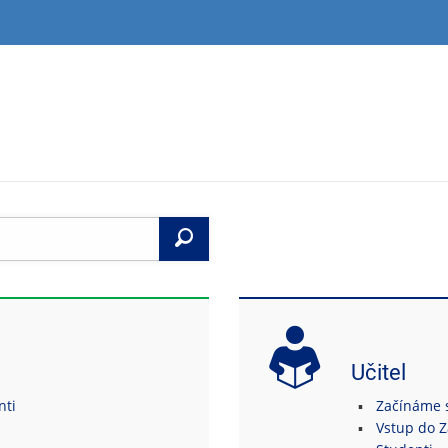
Vyhledat
Učitel
nti
Začínáme s 
Vstup do 