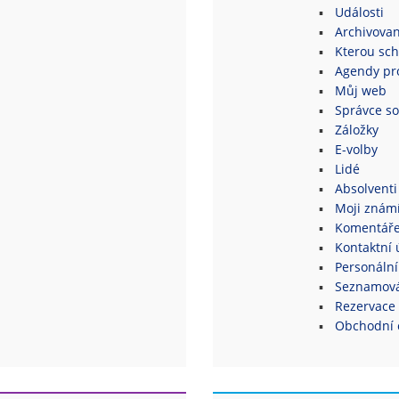
Události
Archivovan
Kterou sch
Agendy pro
Můj web
Správce s
Záložky
E-volby
Lidé
Absolventi
Moji znám
Komentář
Kontaktní 
Personální
Seznamová
Rezervace 
Obchodní 