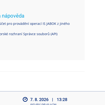
á nápověda
čet pro provádění operací IS JABOK z jiného
rské rozhraní Správce souborů (API)
7. 8. 2026
|
13:28
Aktuální datum a čas