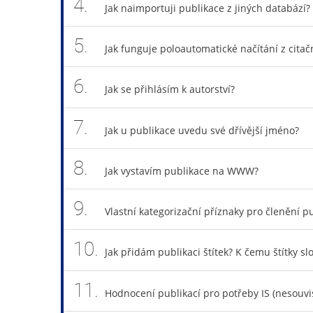
4.
Jak naimportuji publikace z jiných databází?
5.
Jak funguje poloautomatické načítání z cita
6.
Jak se přihlásím k autorství?
7.
Jak u publikace uvedu své dřívější jméno?
8.
Jak vystavím publikace na WWW?
9.
Vlastní kategorizační příznaky pro členění pu
10.
Jak přidám publikaci štítek? K čemu štítky sl
11.
Hodnocení publikací pro potřeby IS (nesouv