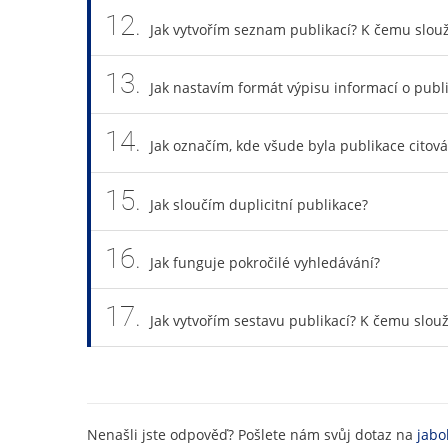
12.
Jak vytvořím seznam publikací? K čemu slouž
13.
Jak nastavím formát výpisu informací o publ
14.
Jak označím, kde všude byla publikace citov
15.
Jak sloučím duplicitní publikace?
16.
Jak funguje pokročilé vyhledávání?
17.
Jak vytvořím sestavu publikací? K čemu slouž
Nenašli jste odpověď? Pošlete nám svůj dotaz na
jabo