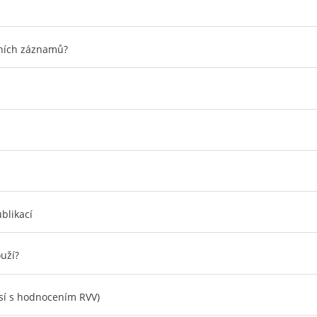
čních záznamů?
blikací
ouží?
isí s hodnocením RVV)