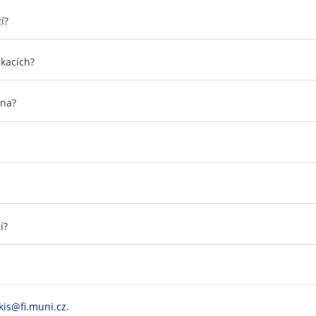
í?
ikacích?
ána?
í?
kis@fi.muni.cz
.