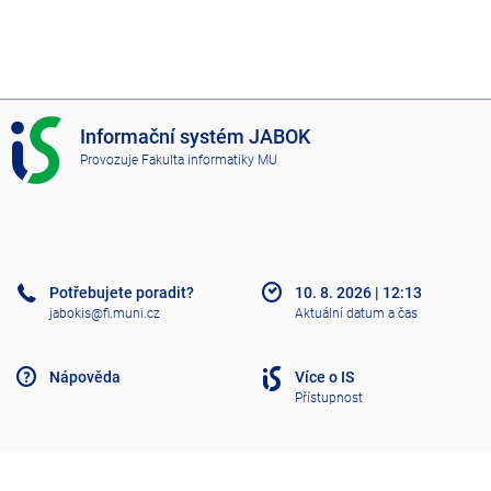
I
Informační systém JABOK
S
Provozuje
Fakulta informatiky MU
J
A
B
O
K
Potřebujete poradit?
10. 8. 2026
|
12:13
jabokis@fi.muni.cz
Aktuální datum a čas
Nápověda
Více o IS
Přístupnost
Klasický IS