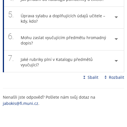
5.
Úprava sylabu a doplňujících údajů učitele –
kdy, kdo?
6.
Mohu zaslat vyučujícím předmětu hromadný
dopis?
7.
Jaké rubriky plní v Katalogu předmětů
vyučující?
Sbalit
Rozbalit
Nenašli jste odpověď? Pošlete nám svůj dotaz na
jabokis@fi.muni.cz
.