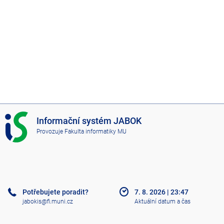
I
Informační systém JABOK
S
Provozuje
Fakulta informatiky MU
J
A
B
O
K
Potřebujete poradit?
7. 8. 2026
|
23:47
jabokis@fi.muni.cz
Aktuální datum a čas