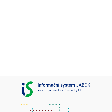
I
Informační systém JABOK
S
Provozuje
Fakulta informatiky MU
J
A
B
O