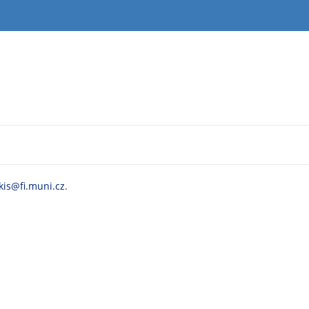
kis@fi.muni.cz
.