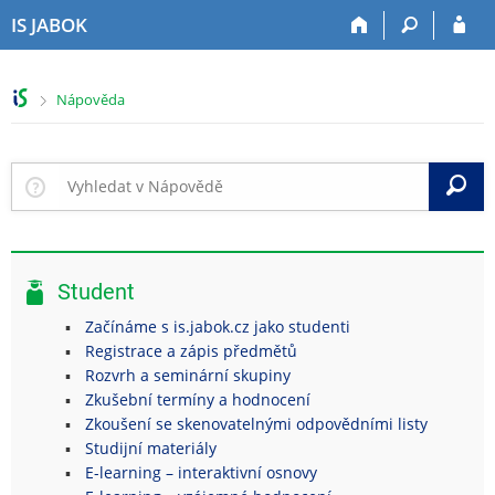
P
P
P
P
IS JABOK
ř
ř
ř
ř
e
e
e
e
s
s
s
s
>
Nápověda
k
k
k
k
o
o
o
o
č
č
č
č
i
i
i
i
V
t
t
t
t
n
n
n
n
a
a
a
a
h
h
o
p
Student
o
l
b
a
r
a
s
t
Začínáme s is.jabok.cz jako studenti
n
v
a
i
Registrace a zápis předmětů
í
i
h
č
Rozvrh a seminární skupiny
l
č
k
Zkušební termíny a hodnocení
i
k
u
Zkoušení se skenovatelnými odpovědními listy
š
u
Studijní materiály
t
E-learning – interaktivní osnovy
u