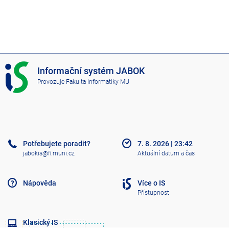
I
Informační systém JABOK
S
Provozuje
Fakulta informatiky MU
J
A
B
O
K
Potřebujete poradit?
7. 8. 2026
|
23:42
jabokis@fi.muni.cz
Aktuální datum a čas
Nápověda
Více o IS
Přístupnost
Klasický IS