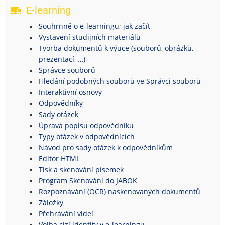
E-learning
Souhrnně o e-learningu; jak začít
Vystavení studijních materiálů
Tvorba dokumentů k výuce (souborů, obrázků,
prezentací, …)
Správce souborů
Hledání podobných souborů ve Správci souborů
Interaktivní osnovy
Odpovědníky
Sady otázek
Úprava popisu odpovědníku
Typy otázek v odpovědnících
Návod pro sady otázek k odpovědníkům
Editor HTML
Tisk a skenování písemek
Program Skenování do JABOK
Rozpoznávání (OCR) naskenovaných dokumentů
Záložky
Přehrávání videí
Volba cizí identity v e-learningu