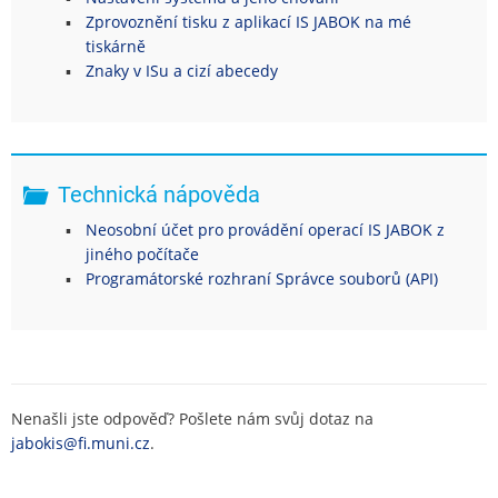
Zprovoznění tisku z aplikací IS JABOK na mé
tiskárně
Znaky v ISu a cizí abecedy
Technická nápověda
Neosobní účet pro provádění operací IS JABOK z
jiného počítače
Programátorské rozhraní Správce souborů (API)
Nenašli jste odpověď? Pošlete nám svůj dotaz na
jabokis@fi.muni.cz
.