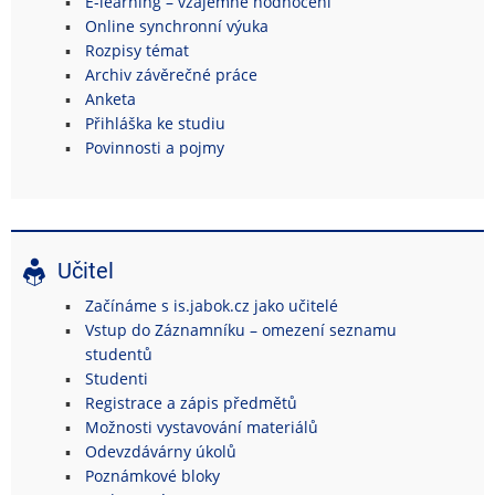
E-learning – vzájemné hodnocení
Online synchronní výuka
Rozpisy témat
Archiv závěrečné práce
Anketa
Přihláška ke studiu
Povinnosti a pojmy
Učitel
Začínáme s is.jabok.cz jako učitelé
Vstup do Záznamníku – omezení seznamu
studentů
Studenti
Registrace a zápis předmětů
Možnosti vystavování materiálů
Odevzdávárny úkolů
Poznámkové bloky