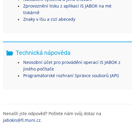
Zprovoznění tisku z aplikací IS JABOK na mé
tiskárně
Znaky v ISu a cizí abecedy
Technická nápověda
Neosobní účet pro provádění operací IS JABOK z
jiného počítače
Programátorské rozhraní Správce souborů (API)
Nenašli jste odpověď? Pošlete nám svůj dotaz na
jabokis@fi.muni.cz
.