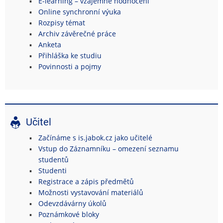
E-learning – vzájemné hodnocení
Online synchronní výuka
Rozpisy témat
Archiv závěrečné práce
Anketa
Přihláška ke studiu
Povinnosti a pojmy
Učitel
Začínáme s is.jabok.cz jako učitelé
Vstup do Záznamníku – omezení seznamu
studentů
Studenti
Registrace a zápis předmětů
Možnosti vystavování materiálů
Odevzdávárny úkolů
Poznámkové bloky