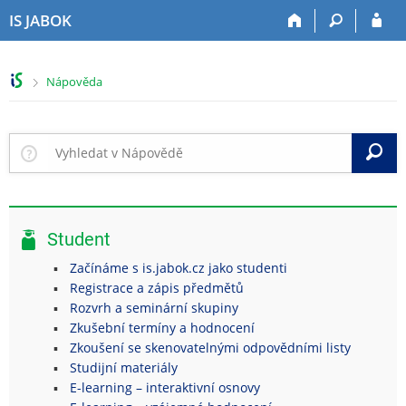
P
P
P
P
IS JABOK
ř
ř
ř
ř
e
e
e
e
s
s
s
s
>
Nápověda
k
k
k
k
o
o
o
o
č
č
č
č
i
i
i
i
V
t
t
t
t
n
n
n
n
a
a
a
a
h
h
o
p
Student
o
l
b
a
r
a
s
t
Začínáme s is.jabok.cz jako studenti
n
v
a
i
Registrace a zápis předmětů
í
i
h
č
Rozvrh a seminární skupiny
l
č
k
Zkušební termíny a hodnocení
i
k
u
Zkoušení se skenovatelnými odpovědními listy
š
u
Studijní materiály
t
E-learning – interaktivní osnovy
u