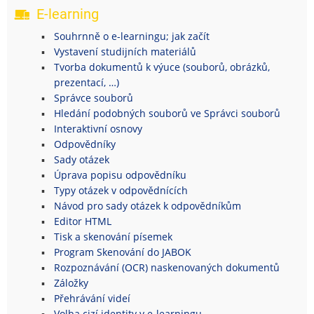
E-learning
Souhrnně o e-learningu; jak začít
Vystavení studijních materiálů
Tvorba dokumentů k výuce (souborů, obrázků,
prezentací, …)
Správce souborů
Hledání podobných souborů ve Správci souborů
Interaktivní osnovy
Odpovědníky
Sady otázek
Úprava popisu odpovědníku
Typy otázek v odpovědnících
Návod pro sady otázek k odpovědníkům
Editor HTML
Tisk a skenování písemek
Program Skenování do JABOK
Rozpoznávání (OCR) naskenovaných dokumentů
Záložky
Přehrávání videí
Volba cizí identity v e-learningu