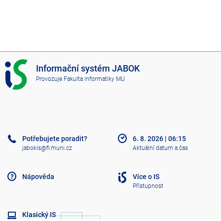
I
Informační systém JABOK
S
Provozuje
Fakulta informatiky MU
J
A
B
O
K
Potřebujete poradit?
6. 8. 2026
|
06:15
jabokis@fi.muni.cz
Aktuální datum a čas
Nápověda
Více o IS
Přístupnost
Klasický IS