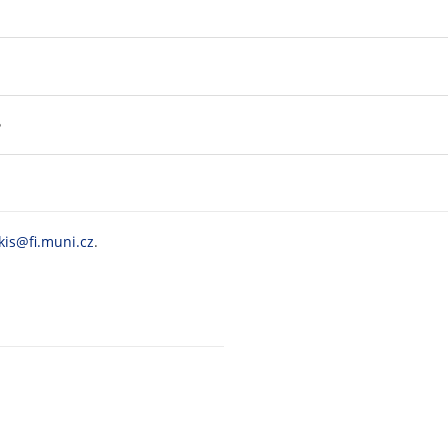
?
kis@fi.muni.cz
.