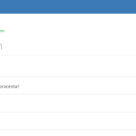
tem
m
procenta?