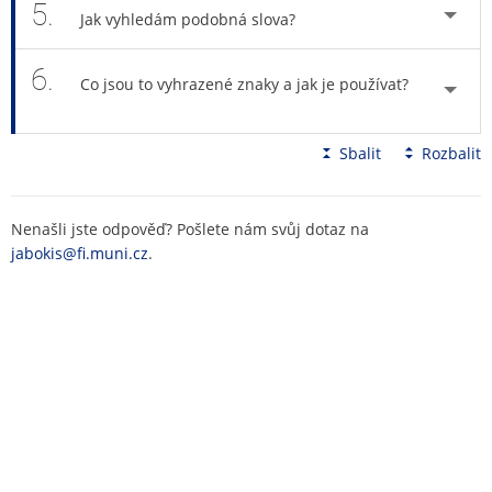
5.
Jak vyhledám podobná slova?
6.
Co jsou to vyhrazené znaky a jak je používat?
Sbalit
Rozbalit
Nenašli jste odpověď? Pošlete nám svůj dotaz na
jabokis@fi.muni.cz
.