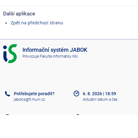
Další aplikace
Zpět na předchozí stranu
I
Informační systém JABOK
S
Provozuje
Fakulta informatiky MU
J
A
B
O
K
Potřebujete poradit?
6. 8. 2026
|
18:59
jabokis@fi.muni.cz
Aktuální datum a čas
Nápověda
Více o IS
Přístupnost