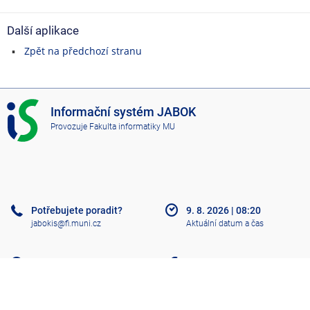
Další aplikace
Zpět na předchozí stranu
I
Informační systém JABOK
S
Provozuje
Fakulta informatiky MU
J
A
B
O
K
Potřebujete poradit?
9. 8. 2026
|
08:20
jabokis@fi.muni.cz
Aktuální datum a čas
Nápověda
Více o IS
Přístupnost