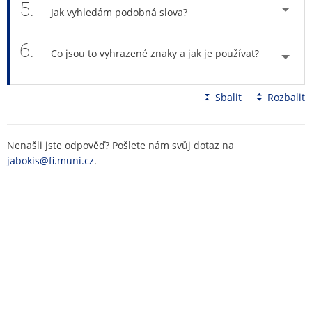
5.
Jak vyhledám podobná slova?
6.
Co jsou to vyhrazené znaky a jak je používat?
Sbalit
Rozbalit
Nenašli jste odpověď? Pošlete nám svůj dotaz na
jabokis@fi.muni.cz
.