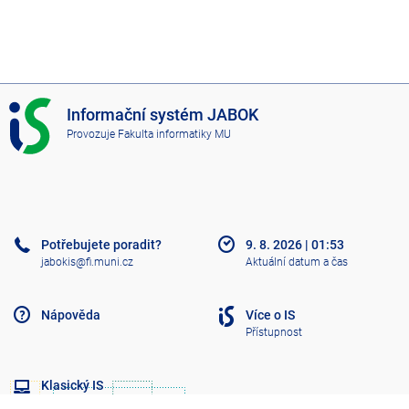
I
Informační systém JABOK
S
Provozuje
Fakulta informatiky MU
J
A
B
O
K
Potřebujete poradit?
9. 8. 2026
|
01:53
jabokis@fi.muni.cz
Aktuální datum a čas
Nápověda
Více o IS
Přístupnost
Klasický IS