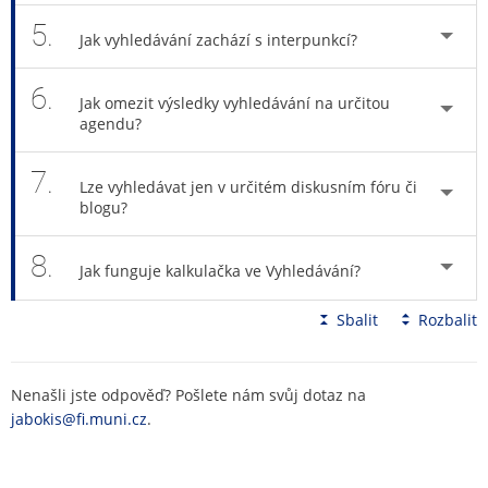
5.
Jak vyhledávání zachází s interpunkcí?
6.
Jak omezit výsledky vyhledávání na určitou
agendu?
7.
Lze vyhledávat jen v určitém diskusním fóru či
blogu?
8.
Jak funguje kalkulačka ve Vyhledávání?
Sbalit
Rozbalit
Nenašli jste odpověď? Pošlete nám svůj dotaz na
jabokis@fi.muni.cz
.