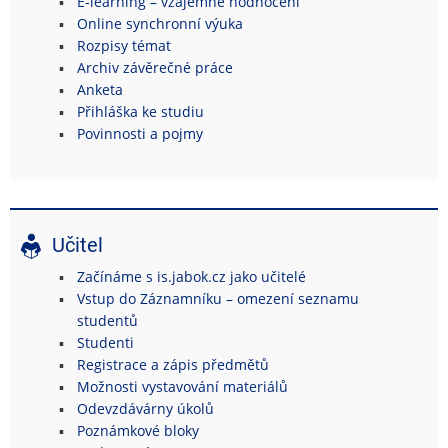
E-learning – vzájemné hodnocení
Online synchronní výuka
Rozpisy témat
Archiv závěrečné práce
Anketa
Přihláška ke studiu
Povinnosti a pojmy
Učitel
Začínáme s is.jabok.cz jako učitelé
Vstup do Záznamníku – omezení seznamu
studentů
Studenti
Registrace a zápis předmětů
Možnosti vystavování materiálů
Odevzdávárny úkolů
Poznámkové bloky