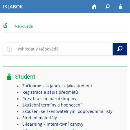
P
P
P
P
IS JABOK
ř
ř
ř
ř
e
e
e
e
s
s
s
s
>
Nápověda
k
k
k
k
o
o
o
o
č
č
č
č
i
i
i
i
V
t
t
t
t
n
n
n
n
a
a
a
a
h
h
o
p
Student
o
l
b
a
r
a
s
t
Začínáme s is.jabok.cz jako studenti
n
v
a
i
Registrace a zápis předmětů
í
i
h
č
Rozvrh a seminární skupiny
l
č
k
Zkušební termíny a hodnocení
i
k
u
Zkoušení se skenovatelnými odpovědními listy
š
u
Studijní materiály
t
E-learning – interaktivní osnovy
u