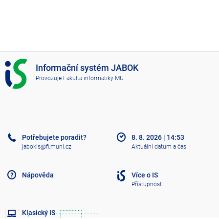
I
Informační systém JABOK
S
Provozuje
Fakulta informatiky MU
J
A
B
O
K
Potřebujete poradit?
8. 8. 2026
|
14:53
jabokis@fi.muni.cz
Aktuální datum a čas
Nápověda
Více o IS
Přístupnost
Klasický IS