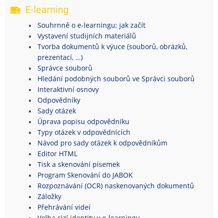
E-learning
Souhrnně o e-learningu; jak začít
Vystavení studijních materiálů
Tvorba dokumentů k výuce (souborů, obrázků,
prezentací, …)
Správce souborů
Hledání podobných souborů ve Správci souborů
Interaktivní osnovy
Odpovědníky
Sady otázek
Úprava popisu odpovědníku
Typy otázek v odpovědnících
Návod pro sady otázek k odpovědníkům
Editor HTML
Tisk a skenování písemek
Program Skenování do JABOK
Rozpoznávání (OCR) naskenovaných dokumentů
Záložky
Přehrávání videí
Volba cizí identity v e-learningu