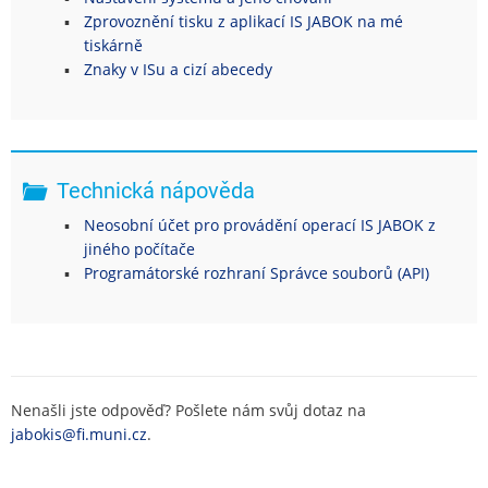
Zprovoznění tisku z aplikací IS JABOK na mé
tiskárně
Znaky v ISu a cizí abecedy
Technická nápověda
Neosobní účet pro provádění operací IS JABOK z
jiného počítače
Programátorské rozhraní Správce souborů (API)
Nenašli jste odpověď? Pošlete nám svůj dotaz na
jabokis@fi.muni.cz
.