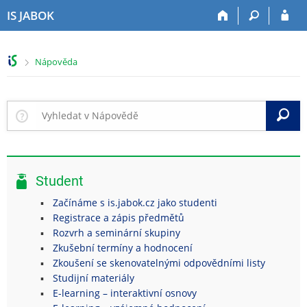
P
P
P
P
IS JABOK
ř
ř
ř
ř
e
e
e
e
s
s
s
s
>
Nápověda
k
k
k
k
o
o
o
o
č
č
č
č
i
i
i
i
V
t
t
t
t
n
n
n
n
a
a
a
a
h
h
o
p
Student
o
l
b
a
r
a
s
t
Začínáme s is.jabok.cz jako studenti
n
v
a
i
Registrace a zápis předmětů
í
i
h
č
Rozvrh a seminární skupiny
l
č
k
Zkušební termíny a hodnocení
i
k
u
Zkoušení se skenovatelnými odpovědními listy
š
u
Studijní materiály
t
E-learning – interaktivní osnovy
u