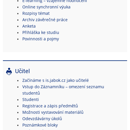
E-learning – vzájemné hodnocení
Online synchronní výuka
Rozpisy témat
Archiv závěrečné práce
Anketa
Přihláška ke studiu
Povinnosti a pojmy
Učitel
Začínáme s is.jabok.cz jako učitelé
Vstup do Záznamníku – omezení seznamu
studentů
Studenti
Registrace a zápis předmětů
Možnosti vystavování materiálů
Odevzdávárny úkolů
Poznámkové bloky