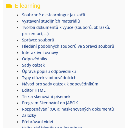
E-learning
Souhrnně o e-learningu; jak začít
Vystavení studijních materiálů
Tvorba dokumentů k výuce (souborů, obrázků,
prezentací, …)
Správce souborů
Hledání podobných souborů ve Správci souborů
Interaktivní osnovy
Odpovědníky
Sady otázek
Úprava popisu odpovědníku
Typy otázek v odpovědnících
Návod pro sady otázek k odpovědníkům
Editor HTML
Tisk a skenování písemek
Program Skenování do JABOK
Rozpoznávání (OCR) naskenovaných dokumentů
Záložky
Přehrávání videí
Volba cizí identity v e-learningu