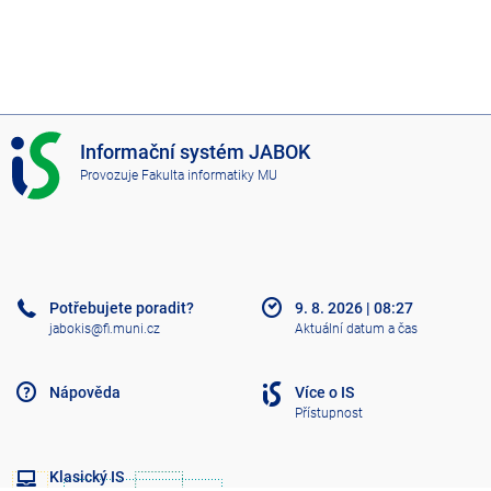
I
Informační systém JABOK
S
Provozuje
Fakulta informatiky MU
J
A
B
O
K
Potřebujete poradit?
9. 8. 2026
|
08:27
jabokis@fi.muni.cz
Aktuální datum a čas
Nápověda
Více o IS
Přístupnost
Klasický IS