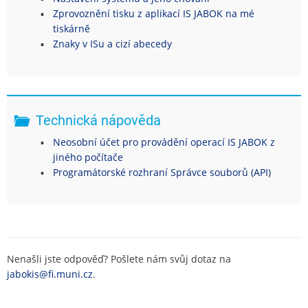
Zprovoznění tisku z aplikací IS JABOK na mé
tiskárně
Znaky v ISu a cizí abecedy
Technická nápověda
Neosobní účet pro provádění operací IS JABOK z
jiného počítače
Programátorské rozhraní Správce souborů (API)
Nenašli jste odpověď? Pošlete nám svůj dotaz na
jabokis@fi.muni.cz
.