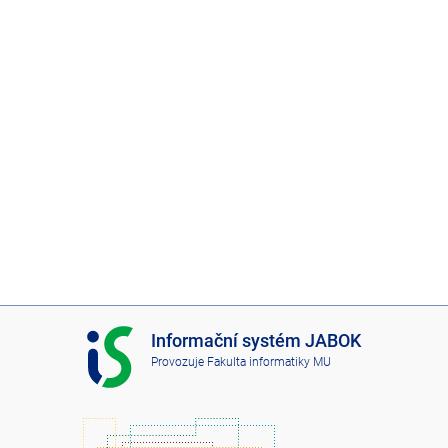
I
Informační systém JABOK
S
Provozuje
Fakulta informatiky MU
J
A
B
O