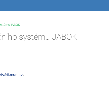
systému JABOK
mačního systému JABOK
kis@fi.muni.cz
.