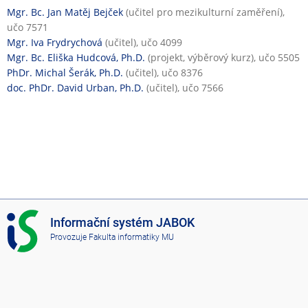
a
Mgr. Bc. Jan Matěj Bejček
(učitel pro mezikulturní zaměření),
n
učo 7571
á
Mgr. Iva Frydrychová
(učitel), učo 4099
v
Mgr. Bc. Eliška Hudcová, Ph.D.
(projekt, výběrový kurz), učo 5505
ý
PhDr. Michal Šerák, Ph.D.
(učitel), učo 8376
u
doc. PhDr. David Urban, Ph.D.
(učitel), učo 7566
k
a
I
Informační systém JABOK
S
Provozuje
Fakulta informatiky MU
J
A
B
O
K