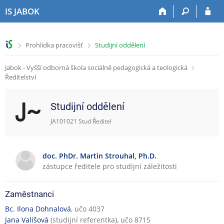
P
P
P
P
IS JABOK
ř
ř
ř
ř
e
e
e
e
s
s
s
s
>
>
Prohlídka pracovišť
Studijní oddělení
k
k
k
k
o
o
o
o
Jabok - Vyšší odborná škola sociálně pedagogická a teologická
č
č
č
č
Ředitelství
i
i
i
i
t
t
t
t
n
n
n
n
Studijní oddělení
a
a
a
a
h
h
o
p
JA101021 Stud Ředitel
o
l
b
a
r
a
s
t
n
v
a
i
doc. PhDr. Martin Strouhal, Ph.D.
í
i
h
č
zástupce ředitele pro studijní záležitosti
l
č
k
i
k
u
Zaměstnanci
š
u
t
Bc. Ilona Dohnalová
, učo 4037
u
Jana Vališová
(studijní referentka), učo 8715