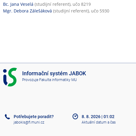
Bc. Jana Veselá
(studijní referent), učo 8219
Mgr. Debora Zálešáková
(studijní referent), učo 5930
I
Informační systém JABOK
S
Provozuje
Fakulta informatiky MU
J
A
B
O
K
Potřebujete poradit?
8. 8. 2026
|
01:02
jabokis@fi.muni.cz
Aktuální datum a čas