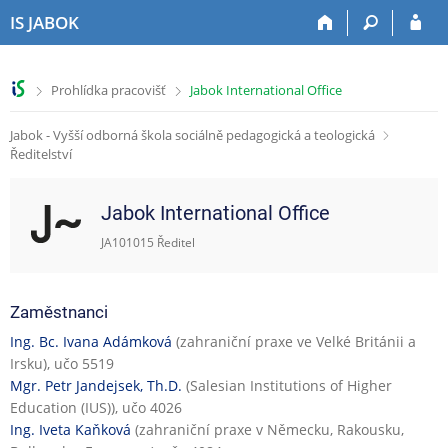
P
P
P
P
IS JABOK
ř
ř
ř
ř
e
e
e
e
s
s
s
s
>
>
Prohlídka pracovišť
Jabok International Office
k
k
k
k
o
o
o
o
Jabok - Vyšší odborná škola sociálně pedagogická a teologická
č
č
č
č
Ředitelství
i
i
i
i
t
t
t
t
n
n
n
n
Jabok International Office
a
a
a
a
h
h
o
p
JA101015 Ředitel
o
l
b
a
r
a
s
t
n
v
a
i
Zaměstnanci
í
i
h
č
Ing. Bc. Ivana Adámková
(zahraniční praxe ve Velké Británii a
l
č
k
Irsku), učo 5519
i
k
u
Mgr. Petr Jandejsek, Th.D.
(Salesian Institutions of Higher
š
u
Education (IUS)), učo 4026
t
Ing. Iveta Kaňková
(zahraniční praxe v Německu, Rakousku,
u