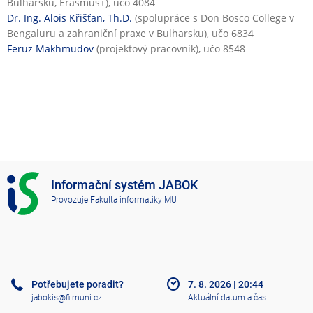
Bulharsku, Erasmus+), učo 4084
Dr. Ing. Alois Křišťan, Th.D.
(spolupráce s Don Bosco College v
Bengaluru a zahraniční praxe v Bulharsku), učo 6834
Feruz Makhmudov
(projektový pracovník), učo 8548
I
Informační systém JABOK
S
Provozuje
Fakulta informatiky MU
J
A
B
O
K
Potřebujete poradit?
7. 8. 2026
|
20:44
jabokis@fi.muni.cz
Aktuální datum a čas