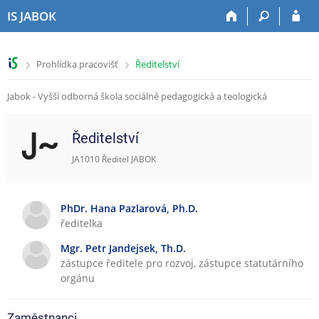
P
P
P
P
IS JABOK
ř
ř
ř
ř
e
e
e
e
s
s
s
s
>
>
Prohlídka pracovišť
Ředitelství
k
k
k
k
o
o
o
o
Jabok - Vyšší odborná škola sociálně pedagogická a teologická
č
č
č
č
i
i
i
i
t
t
t
t
Ředitelství
n
n
n
n
a
a
a
a
JA1010 Ředitel JABOK
h
h
o
p
o
l
b
a
r
a
s
t
PhDr. Hana Pazlarová, Ph.D.
n
v
a
i
ředitelka
í
i
h
č
l
č
k
Mgr. Petr Jandejsek, Th.D.
i
k
u
zástupce ředitele pro rozvoj, zástupce statutárního
š
u
orgánu
t
u
Zaměstnanci