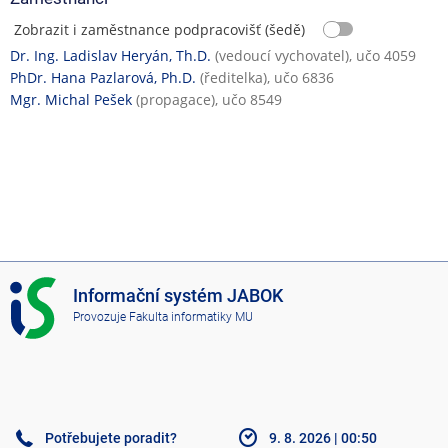
Zobrazit i zaměstnance podpracovišť (šedě)
Dr. Ing. Ladislav Heryán, Th.D.
(vedoucí vychovatel), učo 4059
PhDr. Hana Pazlarová, Ph.D.
(ředitelka), učo 6836
Mgr. Michal Pešek
(propagace), učo 8549
I
Informační systém JABOK
S
Provozuje
Fakulta informatiky MU
J
A
B
O
K
Potřebujete poradit?
9. 8. 2026
|
00:50