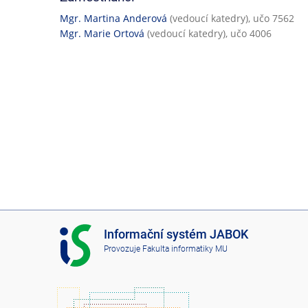
Mgr. Martina Anderová
(vedoucí katedry), učo 7562
Mgr. Marie Ortová
(vedoucí katedry), učo 4006
I
Informační systém JABOK
S
Provozuje
Fakulta informatiky MU
J
A
B
O