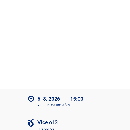
n
á
v
ý
u
k
a
6. 8. 2026
|
15:00
Aktuální datum a čas
Více o IS
Přístupnost