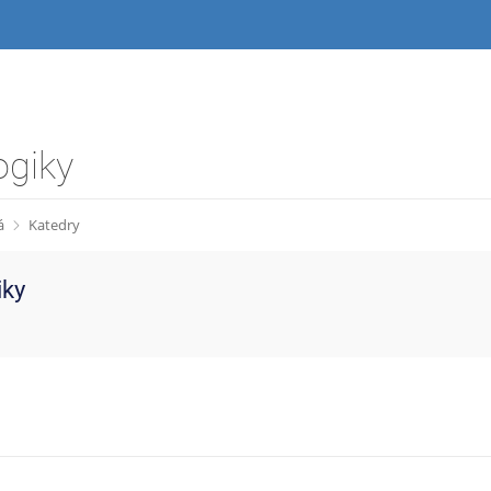
ogiky
á
Katedry
iky