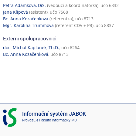
a
Petra Adámková, DiS.
(vedoucí a koordinátorka), učo 6832
n
Jana Klípová
(asistent), učo 7568
á
Bc. Anna Kozačenková
(referentka), učo 8713
v
Mgr. Karolína Trummová
(referent CDV + PR), učo 8837
ý
u
Externí spolupracovníci
k
doc. Michal Kaplánek, Th.D.
, učo 6264
a
Bc. Anna Kozačenková
, učo 8713
I
Informační systém JABOK
S
Provozuje
Fakulta informatiky MU
J
A