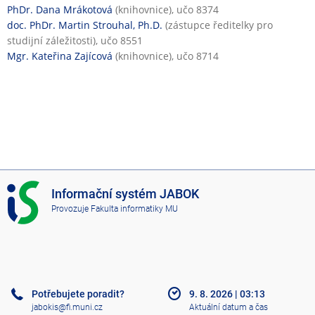
PhDr. Dana Mrákotová
(knihovnice), učo 8374
doc. PhDr. Martin Strouhal, Ph.D.
(zástupce ředitelky pro
studijní záležitosti), učo 8551
Mgr. Kateřina Zajícová
(knihovnice), učo 8714
I
Informační systém JABOK
S
Provozuje
Fakulta informatiky MU
J
A
B
O
K
Potřebujete poradit?
9. 8. 2026
|
03:13
jabokis@fi.muni.cz
Aktuální datum a čas