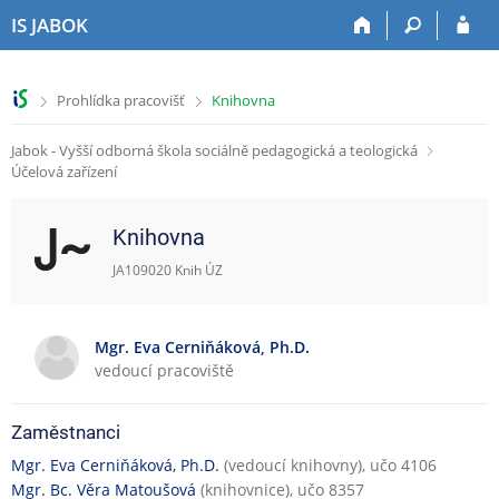
P
P
P
P
IS JABOK
ř
ř
ř
ř
e
e
e
e
s
s
s
s
>
>
Prohlídka pracovišť
Knihovna
k
k
k
k
o
o
o
o
Jabok - Vyšší odborná škola sociálně pedagogická a teologická
č
č
č
č
Účelová zařízení
i
i
i
i
t
t
t
t
n
n
n
n
Knihovna
a
a
a
a
h
h
o
p
JA109020 Knih ÚZ
o
l
b
a
r
a
s
t
n
v
a
i
Mgr. Eva Cerniňáková, Ph.D.
í
i
h
č
vedoucí pracoviště
l
č
k
i
k
u
Zaměstnanci
š
u
t
Mgr. Eva Cerniňáková, Ph.D.
(vedoucí knihovny), učo 4106
u
Mgr. Bc. Věra Matoušová
(knihovnice), učo 8357