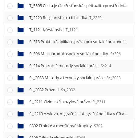
T_5505 Cesta je cíl: křesťanská spiritualita prostřednictvím paradoxu
T_2229 Religionistika a biblistika
T_2229
T_1121 Křesťanství
T_1121
Ss313 Praktická aplikace práva pro sociální pracovníky
Ss3
Ss306 Mezinárodní aspekty sociální politiky
Ss306
Ss214 Pokročilé metody sociální práce
Ss214
Ss_2033 Metody a techniky sociální práce
Ss_2033
Ss_2032 Právo II
Ss_2032
Si_2211 Cizinecké a azylové právo
Si_2211
Si_2210 Azylová, migrační a integrační politika v ČR a EU
Si_
S302 Etnické a menšinové skupiny
S302
S208 Základy ekonomiky
S208