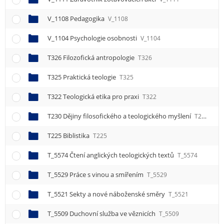
V_1108 Pedagogika
V_1108
V_1104 Psychologie osobnosti
V_1104
T326 Filozofická antropologie
T326
T325 Praktická teologie
T325
T322 Teologická etika pro praxi
T322
T230 Dějiny filosofického a teologického myšlení
T230
T225 Biblistika
T225
T_5574 Čtení anglických teologických textů
T_5574
T_5529 Práce s vinou a smířením
T_5529
T_5521 Sekty a nové náboženské směry
T_5521
T_5509 Duchovní služba ve věznicích
T_5509