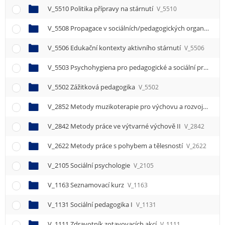
V_5510 Politika přípravy na stárnutí
V_5510
V_5508 Propagace v sociálních/pedagogických organizacích
V_5506 Edukační kontexty aktivního stárnutí
V_5506
V_5503 Psychohygiena pro pedagogické a sociální pracovníky (e-kurz)
V_5502 Zážitková pedagogika
V_5502
V_2852 Metody muzikoterapie pro výchovu a rozvoj II
V_2
V_2842 Metody práce ve výtvarné výchově II
V_2842
V_2622 Metody práce s pohybem a tělesností
V_2622
V_2105 Sociální psychologie
V_2105
V_1163 Seznamovací kurz
V_1163
V_1131 Sociální pedagogika I
V_1131
V_1111 Zdravotník zotavovacích akcí
V_1111