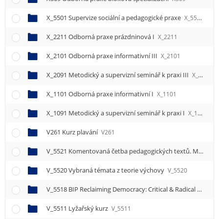
e
n
X_5501 Supervize sociální a pedagogické praxe
X_5501
u
X_2211 Odborná praxe prázdninová I
X_2211
X_2101 Odborná praxe informativní III
X_2101
X_2091 Metodický a supervizní seminář k praxi III
X_2091
X_1101 Odborná praxe informativní I
X_1101
X_1091 Metodický a supervizní seminář k praxi I
X_1091
V261 Kurz plavání
V261
V_5521 Komentovaná četba pedagogických textů. Mezi Herbartem, Deweyem a Morinem.
V_5520 Vybraná témata z teorie výchovy
V_5520
V_5518 BIP Reclaiming Democracy: Critical & Radical Social Work in Action
V_5511 Lyžařský kurz
V_5511