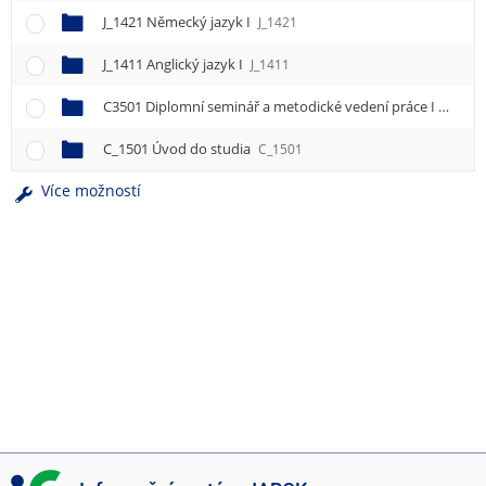
J_1421 Německý jazyk I
J_1421
J_1411 Anglický jazyk I
J_1411
C3501 Diplomní seminář a metodické vedení práce I
C3501
C_1501 Úvod do studia
C_1501
Více možností
I