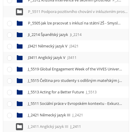
P_5512 Krizová intervence ve školním prostředí
P_5512
P_5511 Podpora pozitivního chování v inkluzivním prostředí (metoda PBIS)
P_5505 Jak lze pracovat s inkluzí na státní ZŠ - Smysluplná škola Lyčkovo náměstí
Ji_2214 Španělský jazyk
Ji_2214
J3421 Německý jazyk V
J3421
J3411 Anglický jazyk V
J3411
J_5519 Global Engagement Week of the VIVES University in Kortrijk, Belgium
J_5515 Čeština pro studenty s odlišným mateřským jazykem I
J_5513 Acting for a Better Future
J_5513
J_5511 Sociální práce v Evropském kontextu - Exkurze Německo
J_2421 Německý jazyk III
J_2421
J_2411 Anglický jazyk III
J_2411