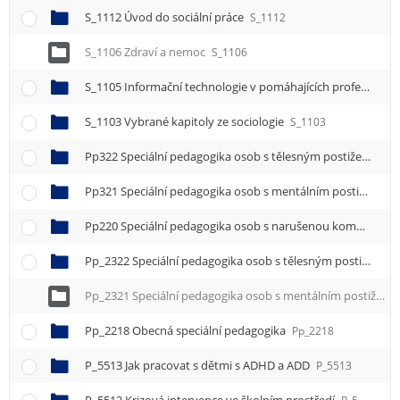
S_1112 Úvod do sociální práce
S_1112
S_1106 Zdraví a nemoc
S_1106
S_1105 Informační technologie v pomáhajících profesích
S_
S_1103 Vybrané kapitoly ze sociologie
S_1103
Pp322 Speciální pedagogika osob s tělesným postižením
P
Pp321 Speciální pedagogika osob s mentálním postižením
Pp220 Speciální pedagogika osob s narušenou komunikační schopností
Pp_2322 Speciální pedagogika osob s tělesným postižením
Pp_2321 Speciální pedagogika osob s mentálním postižením
Pp_2218 Obecná speciální pedagogika
Pp_2218
P_5513 Jak pracovat s dětmi s ADHD a ADD
P_5513