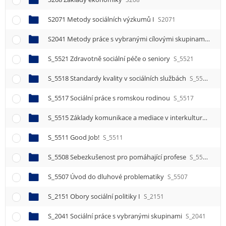
S2071 Metody sociálních výzkumů I
S2071
S2041 Metody práce s vybranými cílovými skupinami I
S20
S_5521 Zdravotně sociální péče o seniory
S_5521
S_5518 Standardy kvality v sociálních službách
S_5518
S_5517 Sociální práce s romskou rodinou
S_5517
S_5515 Základy komunikace a mediace v interkulturním prostoru
S_5511 Good Job!
S_5511
S_5508 Sebezkušenost pro pomáhající profese
S_5508
S_5507 Úvod do dluhové problematiky
S_5507
S_2151 Obory sociální politiky I
S_2151
S_2041 Sociální práce s vybranými skupinami
S_2041