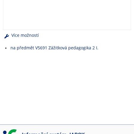
e
n
u
Více možností
na předmět V5691 Zážitková pedagogika 2 I.
I