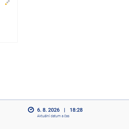
z
i
t
i
k
o
n
y
6. 8. 2026
|
18:28
Aktuální datum a čas