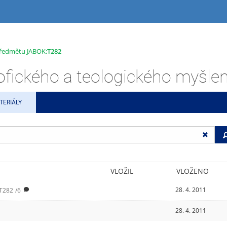
 předmětu JABOK:
T282
ofického a teologického myšlen
TERIÁLY
VLOŽIL
VLOŽENO
28. 4. 2011
T282
/6
28. 4. 2011