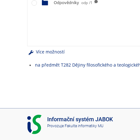
e
Odpovědníky
odp
/1
n
u
Více možností
na předmět T282 Dějiny filosofického a teologické
I
Informační systém JABOK
S
Provozuje
Fakulta informatiky MU
J
A