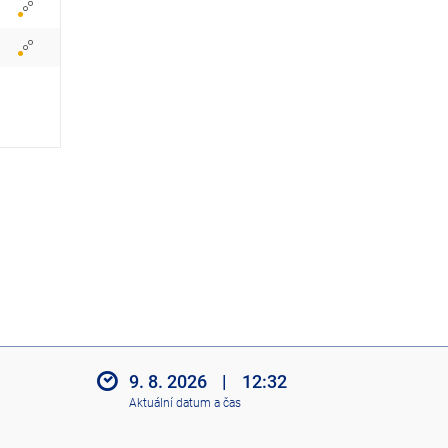
z
i
t
i
k
o
n
y
9. 8. 2026
|
12:32
Aktuální datum a čas