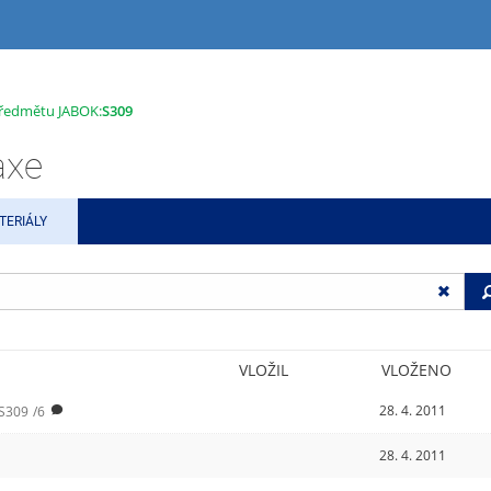
 předmětu JABOK:
S309
axe
TERIÁLY
VLOŽIL
VLOŽENO
28. 4. 2011
S309
/6
28. 4. 2011