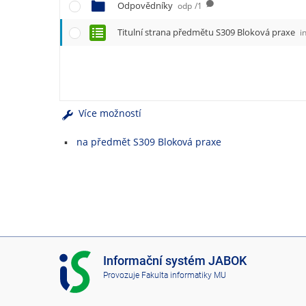
e
Odpovědníky
odp
/1
n
u
Titulní strana předmětu S309 Bloková praxe
i
Více možností
na předmět S309 Bloková praxe
I
Informační systém JABOK
S
Provozuje
Fakulta informatiky MU
J
A