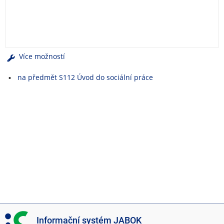
e
n
u
Více možností
na předmět S112 Úvod do sociální práce
I
Informační systém JABOK