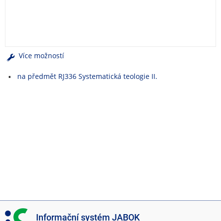
e
n
u
Více možností
na předmět RJ336 Systematická teologie II.
I
Informační systém JABOK