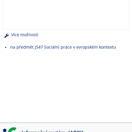
e
n
u
Více možností
na předmět J547 Sociální práce v evropském kontextu
I