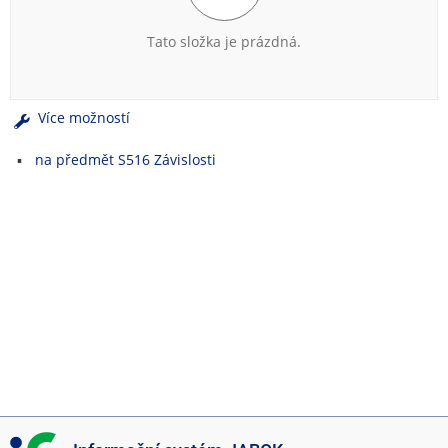
e
n
Tato složka je prázdná.
u
Více možností
na předmět S516 Závislosti
I