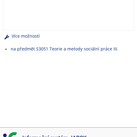
e
n
u
Více možností
na předmět S3051 Teorie a metody sociální práce III.
I