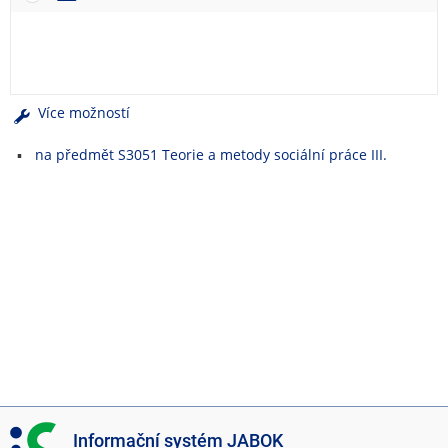
e
n
u
Více možností
na předmět S3051 Teorie a metody sociální práce III.
I
Informační systém JABOK