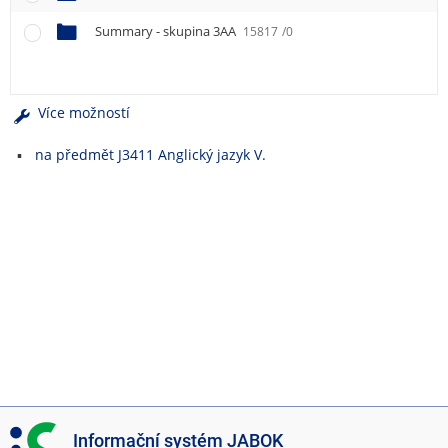
e
n
Summary - skupina 3AA
15817
/0
u
Více možností
na předmět J3411 Anglický jazyk V.
I
Informační systém JABOK