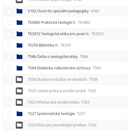
V102 Úvod do speciální pedagogiky
V102
TE3402 Praktická teologie II.
TE3402
TE3372 Teologická etika pro praxi II.
TE3372
TE259 Biblistika II.
TE259
T586 Četba z teologické etiky
T586
T564 Didaktika náboženské výchovy
T564
T559 Duchovní služba ve věznicích
T559
T525 Lidská práva a sociální práce
T525
T323 Křesťanská sociální etika
T323
T227 Systematická teologie
T227
T223 Etika pro pomáhající profese
T223