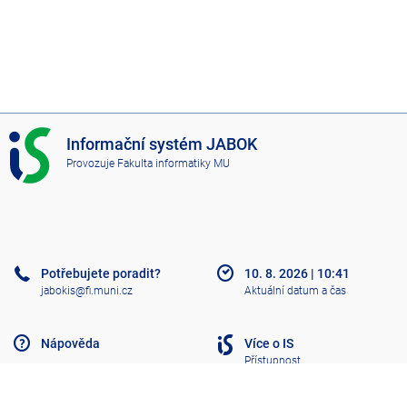
I
Informační systém JABOK
S
Provozuje
Fakulta informatiky MU
J
A
B
O
K
Potřebujete poradit?
10. 8. 2026
|
10:41
jabokis@fi.muni.cz
Aktuální datum a čas
Nápověda
Více o IS
Přístupnost