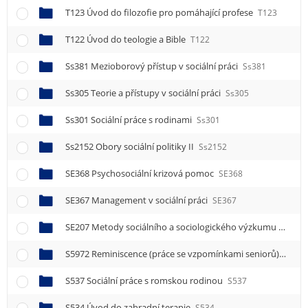
T123 Úvod do filozofie pro pomáhající profese
T123
T122 Úvod do teologie a Bible
T122
Ss381 Mezioborový přístup v sociální práci
Ss381
Ss305 Teorie a přístupy v sociální práci
Ss305
Ss301 Sociální práce s rodinami
Ss301
Ss2152 Obory sociální politiky II
Ss2152
SE368 Psychosociální krizová pomoc
SE368
SE367 Management v sociální práci
SE367
SE207 Metody sociálního a sociologického výzkumu
SE207
S5972 Reminiscence (práce se vzpomínkami seniorů) II
S59
S537 Sociální práce s romskou rodinou
S537
S534 Úvod do zahradní terapie
S534