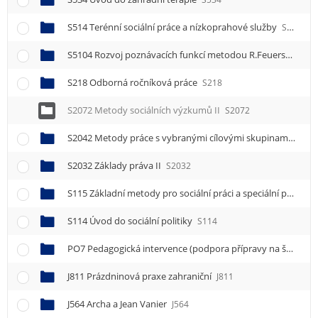
S514 Terénní sociální práce a nízkoprahové služby
S514
S5104 Rozvoj poznávacích funkcí metodou R.Feuersteina IV.
S218 Odborná ročníková práce
S218
S2072 Metody sociálních výzkumů II
S2072
S2042 Metody práce s vybranými cílovými skupinami II
S2
S2032 Základy práva II
S2032
S115 Základní metody pro sociální práci a speciální pedagogiku
S114 Úvod do sociální politiky
S114
PO7 Pedagogická intervence (podpora přípravy na školu)
P
J811 Prázdninová praxe zahraniční
J811
J564 Archa a Jean Vanier
J564