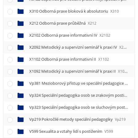
e
n
X310 Odborná praxe bloková k absolutoriu
X310
u
X212 Odborná praxe průběžná
X212
X2102 Odborná praxe informativní IV
X2102
X2092 Metodický a supervizní seminář k praxi IV
X2092
X1102 Odborná praxe informativní II
X1102
X1092 Metodický a supervizní seminář k praxi II
X1092
Vp381 Mezioborový přístup ve speciální pedagogice
Vp381
Vp324 Speciální pedagogika osob se zrakovým postižením
Vp323 Speciální pedagogika osob se sluchovým postižením
Vp219 Pokročilé metody speciální pedagogiky
Vp219
V599 Sexualita a vztahy lidí s postižením
V599