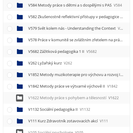
V584 Metody práce s dětmi a s dospělými s PAS
V584
V582 Zkušenostně reflektivní přístupy v pedagogice
V582
V579 Svět kolem nás - Understanding the Context
V579
V578 Práce v komunitě se zvláštním zřetelem na práci s mládeží
V5682 Zážitková pedagogika 1 II
V5682
V262 Lyžařský kurz
V262
V1852 Metody muzikoterapie pro výchovu a rozvoj II
V185
V1842 Metody práce ve výtvarné výchově II
V1842
V1622 Metody práce s pohybem a tělesností
V1622
V1132 Sociální pedagogika II
V1132
V111 Kurz Zdravotník zotavovacích akcí
V111
V105 Sociální psychologie
V105