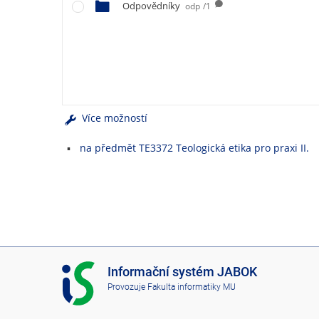
e
Odpovědníky
odp
/1
n
u
Více možností
na předmět TE3372 Teologická etika pro praxi II.
I
Informační systém JABOK
S
Provozuje
Fakulta informatiky MU
J
A