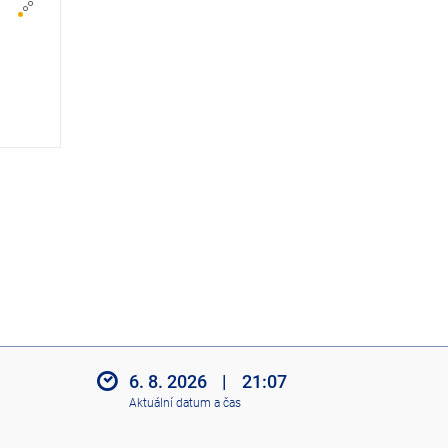
z
i
t
i
k
o
n
y
6. 8. 2026
|
21:07
Aktuální datum a čas