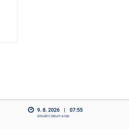
z
i
t
i
k
o
n
y
9. 8. 2026
|
07:55
Aktuální datum a čas