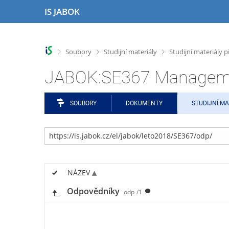
P
P
P
P
P
IS JABOK
ř
ř
ř
ř
ř
e
e
e
e
e
s
s
s
s
s
k
k
k
k
k
>
>
>
Soubory
Studijní materiály
Studijní materiály
o
o
o
o
o
č
č
č
č
č
JABOK:SE367 Management
i
i
i
i
i
t
t
t
t
t
n
n
n
n
n
SOUBORY
DOKUMENTY
STUDIJNÍ MA
a
a
a
a
a
h
h
a
o
p
o
l
p
b
a
r
a
l
s
t
n
v
i
a
i
í
i
k
h
č
NÁZEV
l
č
a
k
i
k
č
u
Odpovědníky
odp
/1
š
u
n
t
í
u
m