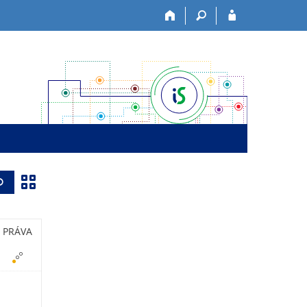
Z
Vyhledat
o
b
PRÁVA
r
a