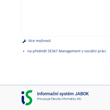
e
n
u
Více možností
na předmět SE367 Management v sociální práci
I
Informační systém JABOK
S
Provozuje
Fakulta informatiky MU
J
A