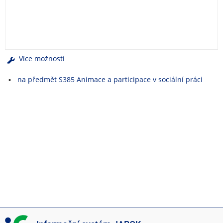
e
n
u
Více možností
na předmět S385 Animace a participace v sociální práci
I