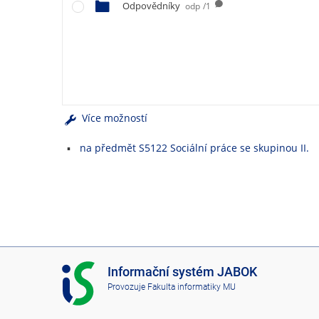
e
Odpovědníky
odp
/1
n
u
Více možností
na předmět S5122 Sociální práce se skupinou II.
I
Informační systém JABOK
S
Provozuje
Fakulta informatiky MU
J
A