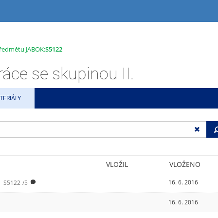
 předmětu JABOK:
S5122
áce se skupinou II.
TERIÁLY
VLOŽIL
VLOŽENO
16. 6. 2016
S5122
/5
16. 6. 2016