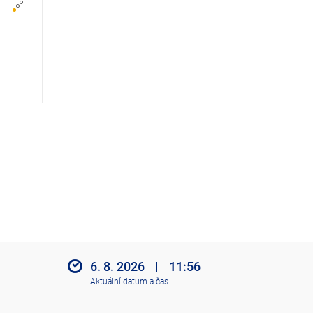
z
i
t
i
k
o
n
y
6. 8. 2026
|
11:56
Aktuální datum a čas