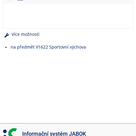
e
n
u
Více možností
na předmět V1622 Sportovní výchova
I
Informační systém JABOK