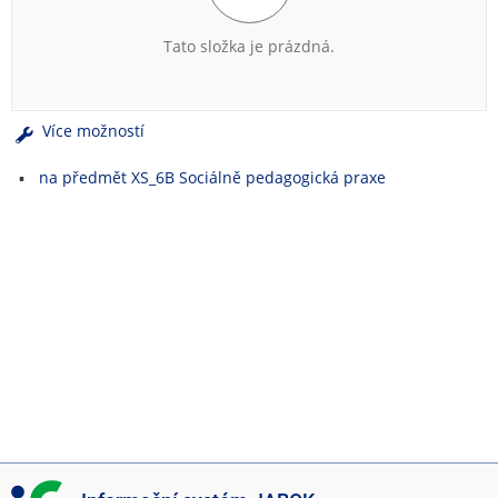
e
n
Tato složka je prázdná.
u
Více možností
na předmět XS_6B Sociálně pedagogická praxe
I