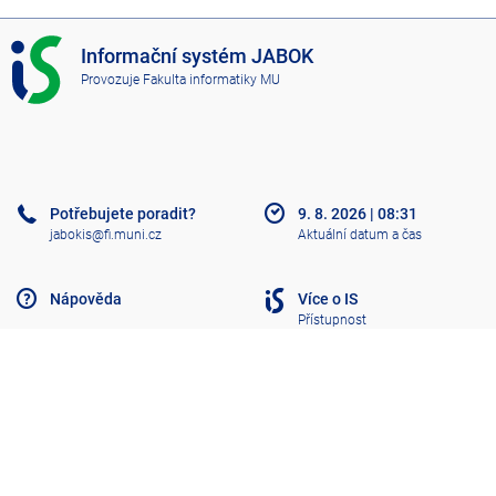
I
Informační systém JABOK
S
Provozuje
Fakulta informatiky MU
J
A
B
O
K
Potřebujete poradit?
9. 8. 2026
|
08:31
jabokis@fi.muni.cz
Aktuální datum a čas
Nápověda
Více o IS
Přístupnost
Klasický IS
Nahoru