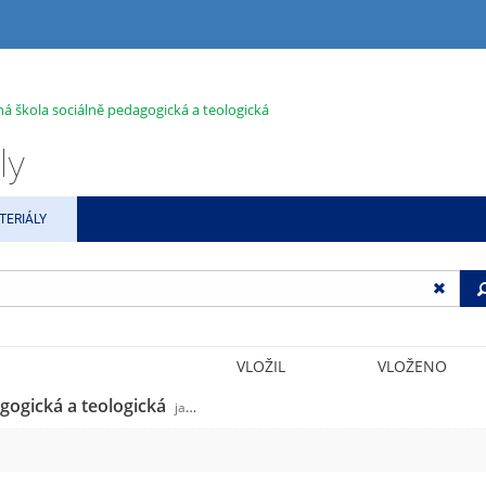
ná škola sociálně pedagogická a teologická
ly
TERIÁLY
VLOŽIL
VLOŽENO
agogická a teologická
jabok