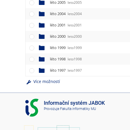
léto 2005
leto2005
léto 2004
leto2004
léto 2001
leto2001
léto 2000
leto2000
léto 1999
leto1999
léto 1998
leto1998
léto 1997
leto1997
Více možností
I
Informační systém JABOK
S
Provozuje
Fakulta informatiky MU
J
A
B