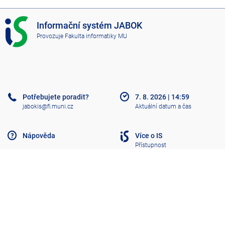
I
Informační systém JABOK
S
Provozuje
Fakulta informatiky MU
J
A
B
O
K
Potřebujete poradit?
7. 8. 2026
|
14:59
jabokis@fi.muni.cz
Aktuální datum a čas
Nápověda
Více o IS
Přístupnost
Klasický IS
Nahoru