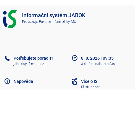
I
Informační systém JABOK
S
Provozuje
Fakulta informatiky MU
J
A
B
O
K
Potřebujete poradit?
8. 8. 2026
|
09:35
jabokis@fi.muni.cz
Aktuální datum a čas
Nápověda
Více o IS
Přístupnost
Klasický IS
Nahoru