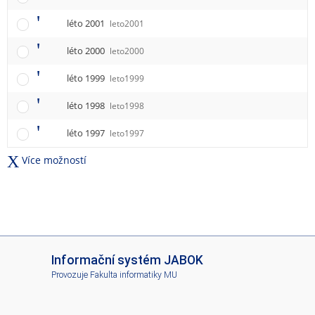
léto 2001
leto2001
léto 2000
leto2000
léto 1999
leto1999
léto 1998
leto1998
léto 1997
leto1997
Více možností
I
Informační systém JABOK
S
Provozuje
Fakulta informatiky MU
J
A
B