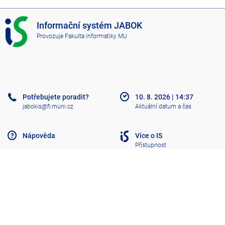
I
Informační systém JABOK
S
Provozuje
Fakulta informatiky MU
J
A
B
O
K
Potřebujete poradit?
10. 8. 2026
|
14:37
jabokis@fi.muni.cz
Aktuální datum a čas
Nápověda
Více o IS
Přístupnost
Klasický IS
Nahoru